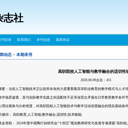
杂志社
过刊目录
联系我们
本刊信息
版权协议
闻动态
>
本期录用
高职院校人工智能与教学融合的适切性
2026.06.09点击：
451
摘要：当前人工智能技术正以前所未有的力度重塑着高等职业教育的教学模式与人才
教学场景渗透，其与实际教学实践之间适配性不足等深层次矛盾在日常教育教学各环
心理论视角与分析维度，对高职院校人工智能技术与教学活动深度融合的现实基础条
关键词： 高职教育;人工智能;教学融合;适切性;技术赋能;
基金资助： 2024年度中国陶行知研究会“十四五”规划教师研究与发展专项课题“高职